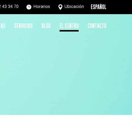
ESPAÑOL
 43 34 70
Horarios
Ubicación
TAS
SERVICIOS
BLOG
EL CENTRO
CONTACTO