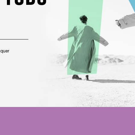
úquer