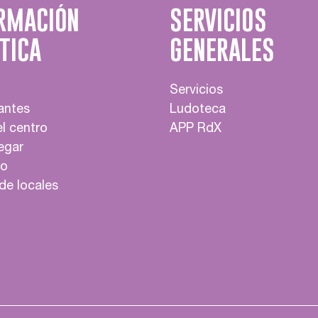
RMACIÓN
SERVICIOS
TICA
GENERALES
Servicios
antes
Ludoteca
l centro
APP RdX
egar
to
 de locales