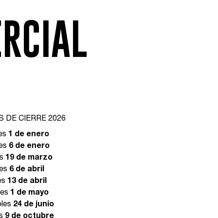
ERCIAL
S DE CIERRE 2026
es
1 de enero
es
6 de enero
es
19 de marzo
nes
6 de abril
es
13 de abril
nes
1 de mayo
oles
24 de junio
es
9 de octubre