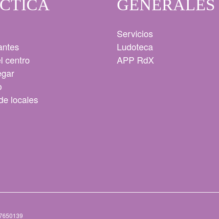
CTICA
GENERALES
Servicios
antes
Ludoteca
l centro
APP RdX
egar
o
 de locales
97650139