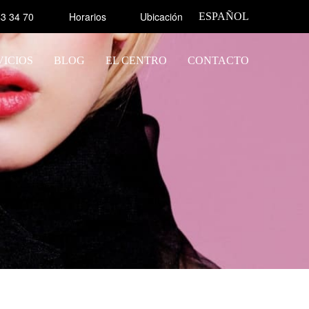
3 34 70
Horarios
Ubicación
ESPAÑOL
VICIOS
BLOG
EL CENTRO
CONTACTO