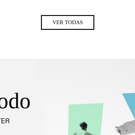
VER TODAS
todo
TER