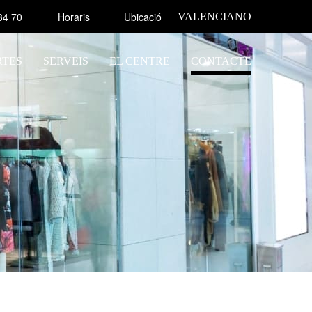
34 70
Horaris
Ubicació
VALENCIANO
RTES
SERVEIS
EL CENTRE
CONTACTE