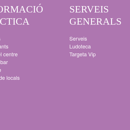
ORMACIÓ
SERVEIS
CTICA
GENERALS
s
Serveis
ants
Ludoteca
l centre
Targeta Vip
ibar
e
de locals