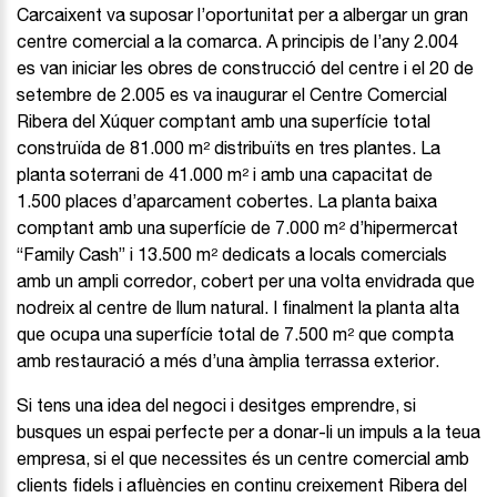
Carcaixent va suposar l’oportunitat per a albergar un gran
centre comercial a la comarca. A principis de l’any 2.004
es van iniciar les obres de construcció del centre i el 20 de
setembre de 2.005 es va inaugurar el Centre Comercial
Ribera del Xúquer comptant amb una superfície total
construïda de 81.000 m² distribuïts en tres plantes. La
planta soterrani de 41.000 m² i amb una capacitat de
1.500 places d’aparcament cobertes. La planta baixa
comptant amb una superfície de 7.000 m² d’hipermercat
“Family Cash” i 13.500 m² dedicats a locals comercials
amb un ampli corredor, cobert per una volta envidrada que
nodreix al centre de llum natural. I finalment la planta alta
que ocupa una superfície total de 7.500 m² que compta
amb restauració a més d’una àmplia terrassa exterior.
Si tens una idea del negoci i desitges emprendre, si
busques un espai perfecte per a donar-li un impuls a la teua
empresa, si el que necessites és un centre comercial amb
clients fidels i afluències en continu creixement Ribera del