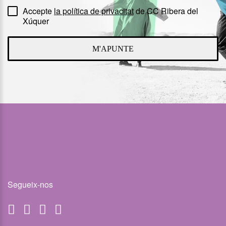
Accepte
la política de privacitat
de CC Ribera del
Xúquer
M'APUNTE
Segueix-nos