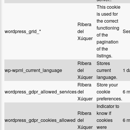
This cookie
is used for
the correct
Ribera
functioning
wordpress_grid_*
del
Ses
of the
Xúquer
pagination
of the
listings.
Ribera
Stores
wp-wpml_current_language
del
current
1 d
Xúquer
language.
Ribera
Store your
wordpress_gdpr_allowed_services
del
cookie
6 m
Xúquer
preferences.
Indicator to
Ribera
know if
wordpress_gdpr_cookies_allowed
del
cookies
6 m
Xúquer
were