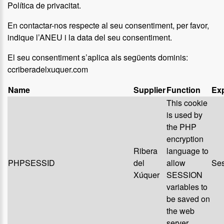
Política de privacitat.
En contactar-nos respecte al seu consentiment, per favor,
indique l’ANEU i la data del seu consentiment.
El seu consentiment s’aplica als següents dominis:
ccriberadelxuquer.com
Name
Supplier
Function
Exp
This cookie
is used by
the PHP
encryption
Ribera
language to
PHPSESSID
del
allow
Ses
Xúquer
SESSION
variables to
be saved on
the web
server..