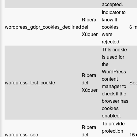
accepted.
Indicator to
Ribera
know if
wordpress_gdpr_cookies_declined
del
cookies
6 m
Xúquer
were
rejected.
This cookie
is used for
the
WordPress
Ribera
content
wordpress_test_cookie
del
Ses
manager to
Xúquer
check if the
browser has
cookies
enabled.
To provide
Ribera
protection
wordpress_sec
del
15 