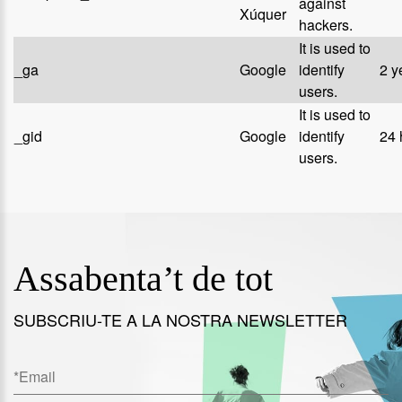
against
Xúquer
hackers.
It is used to
_ga
Google
identify
2 y
users.
It is used to
_gid
Google
identify
24 
users.
Assabenta’t de tot
SUBSCRIU-TE A LA NOSTRA NEWSLETTER