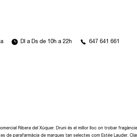
xa
Dl a Ds de 10h a 22h
647 641 661
mercial Ribera del Xúquer. Druni és el millor lloc on trobar fragàncie
s de parafarmàcia de marques tan selectes com Estée Lauder, Clarins