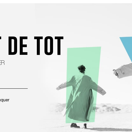
 de tot
ER
úquer