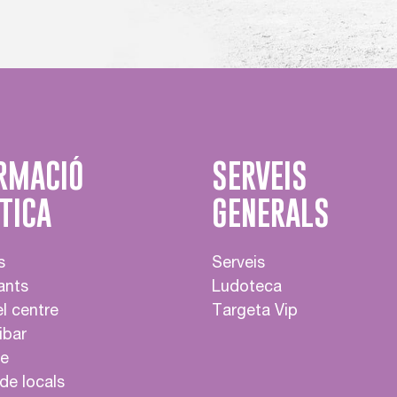
RMACIÓ
SERVEIS
TICA
GENERALS
s
Serveis
ants
Ludoteca
l centre
Targeta Vip
ibar
e
de locals