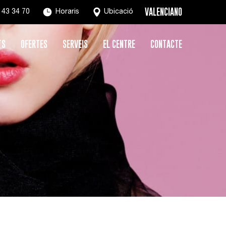
VALENCIANO
 43 34 70
Horaris
Ubicació
TS
OFERTES
SERVEIS
EL CENTRE
CONTACTE