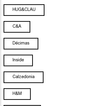
HUG&CLAU
C&A
Décimas
Inside
Calzedonia
H&M