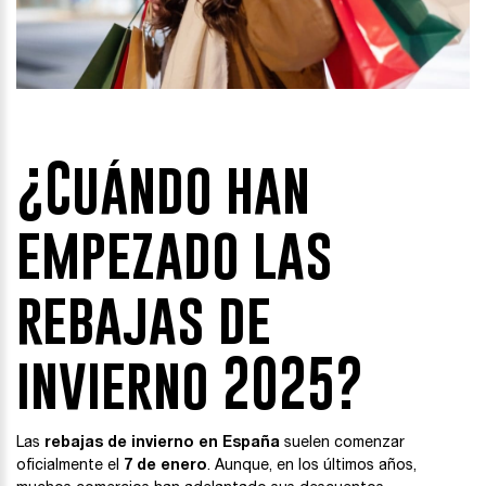
¿Cuándo han
empezado las
rebajas de
invierno 2025?
Las
rebajas de invierno en España
suelen comenzar
oficialmente el
7 de enero
. Aunque, en los últimos años,