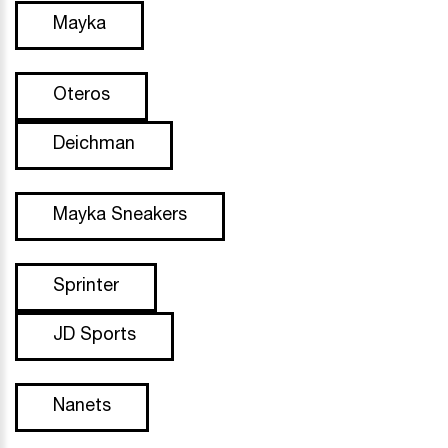
Mayka
Oteros
Deichman
Mayka Sneakers
Sprinter
JD Sports
Nanets