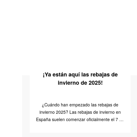
¡Ya están aquí las rebajas de
invierno de 2025!
¿Cuándo han empezado las rebajas de
invierno 2025? Las rebajas de invierno en
España suelen comenzar oficialmente el 7 de
enero. Aunque, en los últimos años, muchos
comercios han adelantado […]